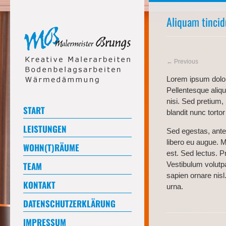
Aliquam tincid
← Previous
Lorem ipsum dolor 
Pellentesque alique
nisi. Sed pretium, l
START
blandit nunc torto
LEISTUNGEN
Sed egestas, ante 
libero eu augue. M
WOHN(T)RÄUME
est. Sed lectus. P
TEAM
Vestibulum volutpa
sapien ornare nis
KONTAKT
urna.
DATENSCHUTZERKLÄRUNG
IMPRESSUM