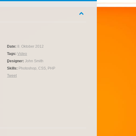
Date:
8. Oktober 2012
Tags:
Video
ِDesigner:
John Smith
Skills:
Photoshop, CSS, PHP
Tweet