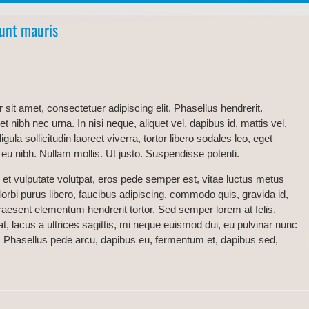
unt mauris
sit amet, consectetuer adipiscing elit. Phasellus hendrerit.
t nibh nec urna. In nisi neque, aliquet vel, dapibus id, mattis vel,
igula sollicitudin laoreet viverra, tortor libero sodales leo, eget
r eu nibh. Nullam mollis. Ut justo. Suspendisse potenti.
et vulputate volutpat, eros pede semper est, vitae luctus metus
orbi purus libero, faucibus adipiscing, commodo quis, gravida id,
raesent elementum hendrerit tortor. Sed semper lorem at felis.
t, lacus a ultrices sagittis, mi neque euismod dui, eu pulvinar nunc
l. Phasellus pede arcu, dapibus eu, fermentum et, dapibus sed,