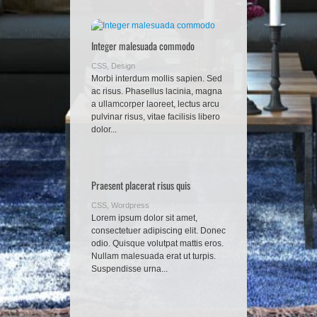
Integer malesuada commodo
CSS
,
Design
Morbi interdum mollis sapien. Sed
ac risus. Phasellus lacinia, magna
a ullamcorper laoreet, lectus arcu
pulvinar risus, vitae facilisis libero
dolor...
Praesent placerat risus quis
CSS
,
Wordpress
Lorem ipsum dolor sit amet,
consectetuer adipiscing elit. Donec
odio. Quisque volutpat mattis eros.
Nullam malesuada erat ut turpis.
Suspendisse urna...