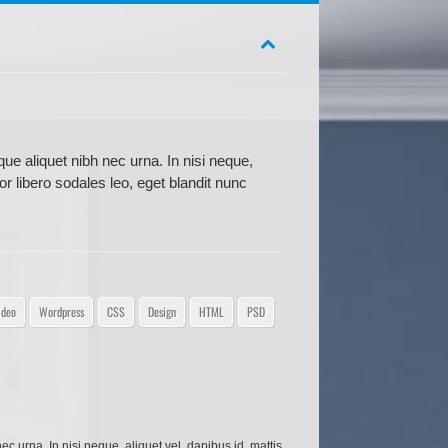
ue aliquet nibh nec urna. In nisi neque,
rtor libero sodales leo, eget blandit nunc
ideo
Wordpress
CSS
Design
HTML
PSD
c urna. In nisi neque, aliquet vel, dapibus id, mattis