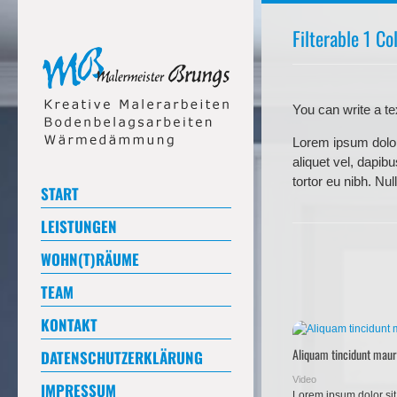
Filterable 1 C
You can write a tex
Lorem ipsum dolor 
aliquet vel, dapibu
tortor eu nibh. Nu
START
LEISTUNGEN
WOHN(T)RÄUME
TEAM
KONTAKT
Aliquam tincidunt maur
DATENSCHUTZERKLÄRUNG
Video
IMPRESSUM
Lorem ipsum dolor sit 