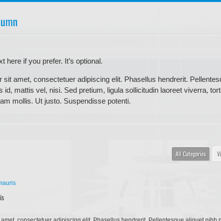
olumn
t here if you prefer. It’s optional.
sit amet, consectetuer adipiscing elit. Phasellus hendrerit. Pellentesq
s id, mattis vel, nisi. Sed pretium, ligula sollicitudin laoreet viverra, to
llam mollis. Ut justo. Suspendisse potenti.
All Categories
V
is
amet, consectetuer adipiscing elit. Phasellus hendrerit. Pellentesque aliquet nibh ne