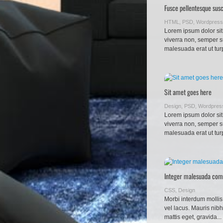
Fusce pellentesque susc
HTML
,
PSD
,
Wordpress
Lorem ipsum dolor sit
viverra non, semper s
malesuada erat ut tur
Sit amet goes here
Design
,
PSD
,
Wordpres
Lorem ipsum dolor sit
viverra non, semper s
malesuada erat ut tur
Integer malesuada co
CSS
,
Design
Morbi interdum mollis 
vel lacus. Mauris nibh
mattis eget, gravida...