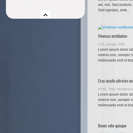
vel, nisi. Sed pretium,
Sed egestas, ante...
Vivamus vestibulum
CSS
,
Design
,
PSD
Lorem ipsum dolor sit
viverra non, semper s
malesuada erat ut tur
Cras iaculis ultricies nu
HTML
,
PSD
,
Wordpress
Lorem ipsum dolor sit
viverra non, semper s
malesuada erat ut tur
Donec odio quisque