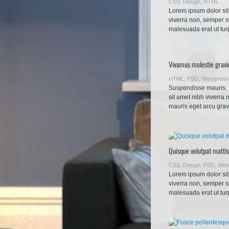
CSS
,
Design
,
HTML
Lorem ipsum dolor sit
viverra non, semper s
malesuada erat ut tur
Vivamus molestie gravi
HTML
,
PSD
,
Wordpress
Suspendisse mauris. F
sit amet nibh viverra
mauris eget arcu gravi
Quisque volutpat mattis
CSS
,
Design
,
PSD
,
Wor
Lorem ipsum dolor sit
viverra non, semper s
malesuada erat ut tur